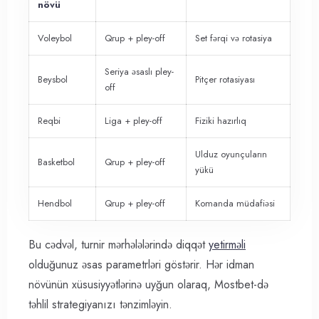
növü
Voleybol
Qrup + pley-off
Set fərqi və rotasiya
Seriya əsaslı pley-
Beysbol
Pitçer rotasiyası
off
Reqbi
Liga + pley-off
Fiziki hazırlıq
Ulduz oyunçuların
Basketbol
Qrup + pley-off
yükü
Hendbol
Qrup + pley-off
Komanda müdafiəsi
Bu cədvəl, turnir mərhələlərində diqqət
yetirməli
olduğunuz əsas parametrləri göstərir. Hər idman
növünün xüsusiyyətlərinə uyğun olaraq, Mostbet-də
təhlil strategiyanızı tənzimləyin.