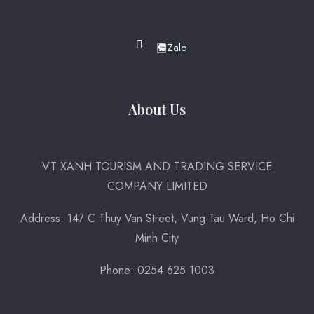
Zalo
About Us
VT XANH TOURISM AND TRADING SERVICE
COMPANY LIMITED
Address: 147 C Thuy Van Street, Vung Tau Ward, Ho Chi
Minh City
Phone: 0254 625 1003