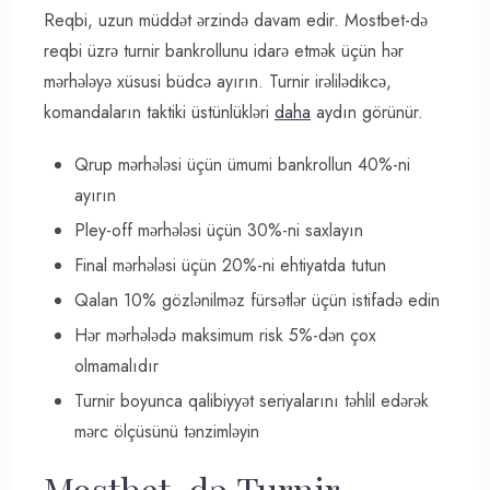
Reqbi, uzun müddət ərzində davam edir. Mostbet-də
reqbi üzrə turnir bankrollunu idarə etmək üçün hər
mərhələyə xüsusi büdcə ayırın. Turnir irəlilədikcə,
komandaların taktiki üstünlükləri
daha
aydın görünür.
Qrup mərhələsi üçün ümumi bankrollun 40%-ni
ayırın
Pley-off mərhələsi üçün 30%-ni saxlayın
Final mərhələsi üçün 20%-ni ehtiyatda tutun
Qalan 10% gözlənilməz fürsətlər üçün istifadə edin
Hər mərhələdə maksimum risk 5%-dən çox
olmamalıdır
Turnir boyunca qalibiyyət seriyalarını təhlil edərək
mərc ölçüsünü tənzimləyin
Mostbet-də Turnir