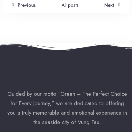
Previous
All posts
Next
Guided by our motto “Green – The Perfect Choice
for Every Journey,” we are dedicated to offering
you a truly memorable and emotional experience in
the seaside city of Vung Tau.