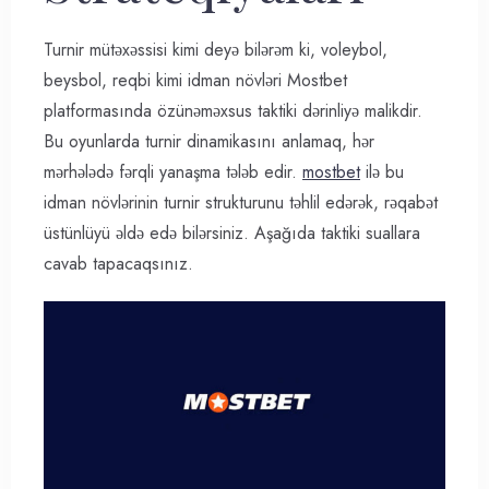
Turnir mütəxəssisi kimi deyə bilərəm ki, voleybol,
beysbol, reqbi kimi idman növləri Mostbet
platformasında özünəməxsus taktiki dərinliyə malikdir.
Bu oyunlarda turnir dinamikasını anlamaq, hər
mərhələdə fərqli yanaşma tələb edir.
mostbet
ilə bu
idman növlərinin turnir strukturunu təhlil edərək, rəqabət
üstünlüyü əldə edə bilərsiniz. Aşağıda taktiki suallara
cavab tapacaqsınız.