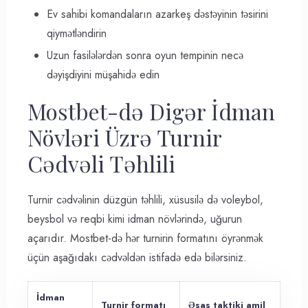
Ev sahibi komandaların azarkeş dəstəyinin təsirini
qiymətləndirin
Uzun fasilələrdən sonra oyun tempinin necə
dəyişdiyini müşahidə edin
Mostbet-də Digər İdman
Növləri Üzrə Turnir
Cədvəli Təhlili
Turnir cədvəlinin düzgün təhlili, xüsusilə də voleybol,
beysbol və reqbi kimi idman növlərində, uğurun
açarıdır. Mostbet-də hər turnirin formatını öyrənmək
üçün aşağıdakı cədvəldən istifadə edə bilərsiniz.
İdman
Turnir formatı
Əsas taktiki amil