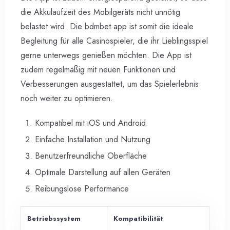
die Akkulaufzeit des Mobilgeräts nicht unnötig
belastet wird. Die bdmbet app ist somit die ideale
Begleitung für alle Casinospieler, die ihr Lieblingsspiel
gerne unterwegs genießen möchten. Die App ist
zudem regelmäßig mit neuen Funktionen und
Verbesserungen ausgestattet, um das Spielerlebnis
noch weiter zu optimieren.
Kompatibel mit iOS und Android
Einfache Installation und Nutzung
Benutzerfreundliche Oberfläche
Optimale Darstellung auf allen Geräten
Reibungslose Performance
Betriebssystem
Kompatibilität