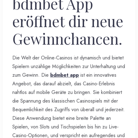
bdmbet App
eröffnet dir neue
Gewinnchancen.
Die Welt der Online-Casinos ist dynamisch und bietet
Spielern unzählige Möglichkeiten zur Unterhaltung und
zum Gewinn. Die
bdmbet app
ist ein innovatives
Angebot, das darauf abzielt, das Casino-Erlebnis
nahtlos auf mobile Geräte zu bringen. Sie kombiniert
die Spannung des klassischen Casinospiels mit der
Bequemlichkeit des Zugriffs von überall und jederzeit.
Diese Anwendung bietet eine breite Palette an
Spielen, von Slots und Tischspielen bis hin zu Live-
Casino-Optionen, und verspricht ein aufregendes und