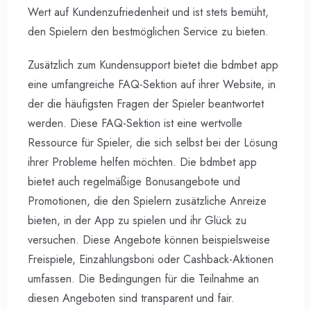
Wert auf Kundenzufriedenheit und ist stets bemüht,
den Spielern den bestmöglichen Service zu bieten.
Zusätzlich zum Kundensupport bietet die bdmbet app
eine umfangreiche FAQ-Sektion auf ihrer Website, in
der die häufigsten Fragen der Spieler beantwortet
werden. Diese FAQ-Sektion ist eine wertvolle
Ressource für Spieler, die sich selbst bei der Lösung
ihrer Probleme helfen möchten. Die bdmbet app
bietet auch regelmäßige Bonusangebote und
Promotionen, die den Spielern zusätzliche Anreize
bieten, in der App zu spielen und ihr Glück zu
versuchen. Diese Angebote können beispielsweise
Freispiele, Einzahlungsboni oder Cashback-Aktionen
umfassen. Die Bedingungen für die Teilnahme an
diesen Angeboten sind transparent und fair.