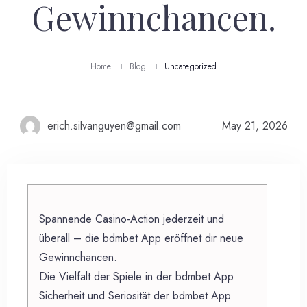
Gewinnchancen.
Home
Blog
Uncategorized
erich.silvanguyen@gmail.com
May 21, 2026
Spannende Casino-Action jederzeit und
überall – die bdmbet App eröffnet dir neue
Gewinnchancen.
Die Vielfalt der Spiele in der bdmbet App
Sicherheit und Seriosität der bdmbet App