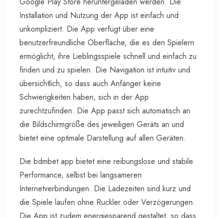
Google Play Store heruntergeladen werden. Die
Installation und Nutzung der App ist einfach und
unkompliziert. Die App verfügt über eine
benutzerfreundliche Oberfläche, die es den Spielern
ermöglicht, ihre Lieblingsspiele schnell und einfach zu
finden und zu spielen. Die Navigation ist intuitiv und
übersichtlich, so dass auch Anfänger keine
Schwierigkeiten haben, sich in der App
zurechtzufinden. Die App passt sich automatisch an
die Bildschirmgröße des jeweiligen Geräts an und
bietet eine optimale Darstellung auf allen Geräten.
Die bdmbet app bietet eine reibungslose und stabile
Performance, selbst bei langsameren
Internetverbindungen. Die Ladezeiten sind kurz und
die Spiele laufen ohne Ruckler oder Verzögerungen.
Die App ist zudem energiesparend gestaltet, so dass