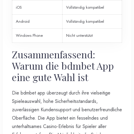
iOS
Vollständig kompatibel
Android
Vollständig kompatibel
Windows Phone
Nicht unterstützt
Zusammenfassend:
Warum die bdmbet App
eine gute Wahl ist
Die bdmbet app überzeugt durch ihre vielseitige
Spieleauswahl, hohe Sicherheitsstandards,
zuverlässigen Kundensupport und benutzerfreundliche
Oberfläche. Die App bietet ein fesselndes und
unterhaltsames Casino-Erlebnis für Spieler aller