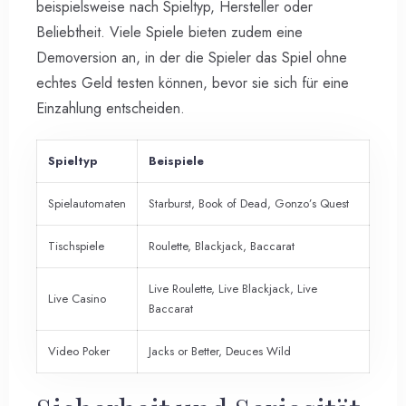
beispielsweise nach Spieltyp, Hersteller oder
Beliebtheit. Viele Spiele bieten zudem eine
Demoversion an, in der die Spieler das Spiel ohne
echtes Geld testen können, bevor sie sich für eine
Einzahlung entscheiden.
Spieltyp
Beispiele
Spielautomaten
Starburst, Book of Dead, Gonzo’s Quest
Tischspiele
Roulette, Blackjack, Baccarat
Live Roulette, Live Blackjack, Live
Live Casino
Baccarat
Video Poker
Jacks or Better, Deuces Wild