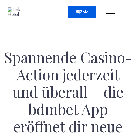
Zalo
Spannende Casino-
Action jederzeit
und überall – die
bdmbet App
eröffnet dir neue