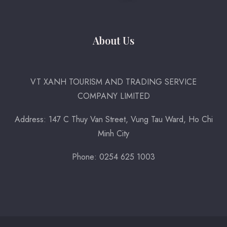
About Us
VT XANH TOURISM AND TRADING SERVICE
COMPANY LIMITED
Address: 147 C Thuy Van Street, Vung Tau Ward, Ho Chi
Minh City
Phone: 0254 625 1003