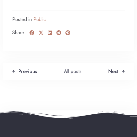
Posted in
Public
Share:
Previous
All posts
Next