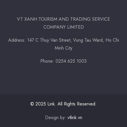
VT XANH TOURISM AND TRADING SERVICE
COMPANY LIMITED
Address: 147 C Thuy Van Street, Vung Tau Ward, Ho Chi
Minh City
Phone: 0254 625 1003
© 2025 Link. All Rights Reserved.
Design by:
vtlink.vn