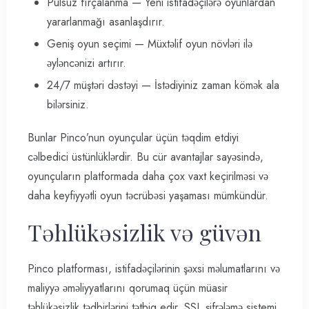
Pulsuz fırçalanma — Yeni istifadəçilərə oyunlardan
yararlanmağı asanlaşdırır.
Geniş oyun seçimi — Müxtəlif oyun növləri ilə
əyləncənizi artırır.
24/7 müştəri dəstəyi — İstədiyiniz zaman kömək ala
bilərsiniz.
Bunlar Pinco’nun oyunçular üçün təqdim etdiyi
cəlbedici üstünlüklərdir. Bu cür avantajlar sayəsində,
oyunçuların platformada daha çox vaxt keçirilməsi və
daha keyfiyyətli oyun təcrübəsi yaşaması mümkündür.
Təhlükəsizlik və güvən
Pinco platforması, istifadəçilərinin şəxsi məlumatlarını və
maliyyə əməliyyatlarını qorumaq üçün müasir
təhlükəsizlik tədbirlərini tətbiq edir. SSL şifrələmə sistemi