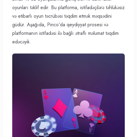
oyunları təklif edir. Bu platforma, istifadəçilərə təhlükəsiz
və etibarlı oyun təcrübəsi təqdim etmək məqsədini
güdür. Aşağıda, Pinco’da qeydiyyat prosesi və
platformanın istifadəsi ilə bağlı ətraflı məlumat təqdim
edəcəyik.