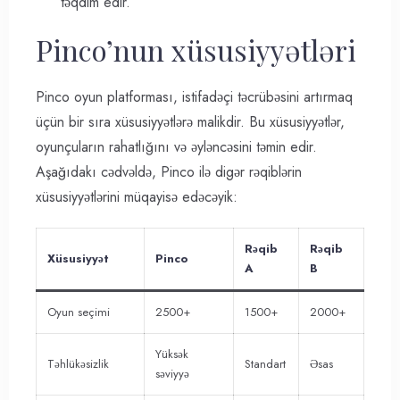
təqdim edir.
Pinco’nun xüsusiyyətləri
Pinco oyun platforması, istifadəçi təcrübəsini artırmaq
üçün bir sıra xüsusiyyətlərə malikdir. Bu xüsusiyyətlər,
oyunçuların rahatlığını və əyləncəsini təmin edir.
Aşağıdakı cədvəldə, Pinco ilə digər rəqiblərin
xüsusiyyətlərini müqayisə edəcəyik:
Rəqib
Rəqib
Xüsusiyyət
Pinco
A
B
Oyun seçimi
2500+
1500+
2000+
Check-in
Yüksək
Təhlükəsizlik
Standart
Əsas
səviyyə